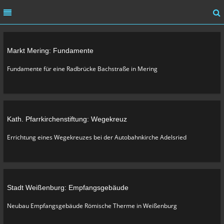
MENU
MENU
Markt Mering: Fundamente
HOME
Fundamente für eine Radbrücke Bachstraße in Mering
ÜBER UNS
LEISTUNG
REFERENZEN
Kath. Pfarrkirchenstiftung: Wegekreuz
Errichtung eines Wegekreuzes bei der Autobahnkirche Adelsried
KARRIERE
KONTAKT
Stadt Weißenburg: Empfangsgebäude
Neubau Empfangsgebäude Römische Therme in Weißenburg