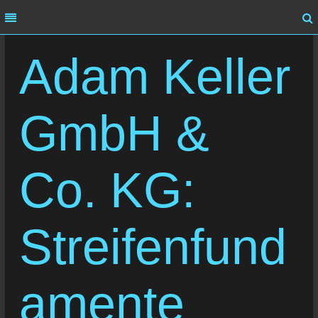
MENU
MENU
Adam Keller
HOME
ÜBER UNS
GmbH &
LEISTUNG
REFERENZEN
Co. KG:
KARRIERE
Streifenfund
KONTAKT
amente