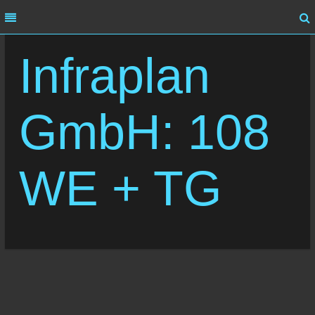
MENU
MENU
Infraplan
HOME
ÜBER UNS
GmbH: 108
LEISTUNG
REFERENZEN
WE + TG
KARRIERE
KONTAKT