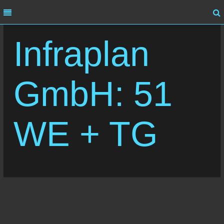
MENU
MENU
Infraplan
HOME
ÜBER UNS
GmbH: 51
LEISTUNG
REFERENZEN
WE + TG
KARRIERE
KONTAKT